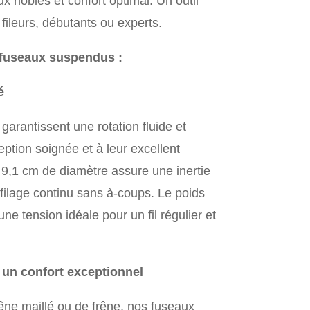
x nobles et confort optimal. Un outil
s fileurs, débutants ou experts.
 fuseaux suspendus :
é
arantissent une rotation fluide et
eption soignée et à leur excellent
e 9,1 cm de diamètre assure une inertie
filage continu sans à-coups. Le poids
 tension idéale pour un fil régulier et
 un confort exceptionnel
êne maillé ou de frêne, nos fuseaux