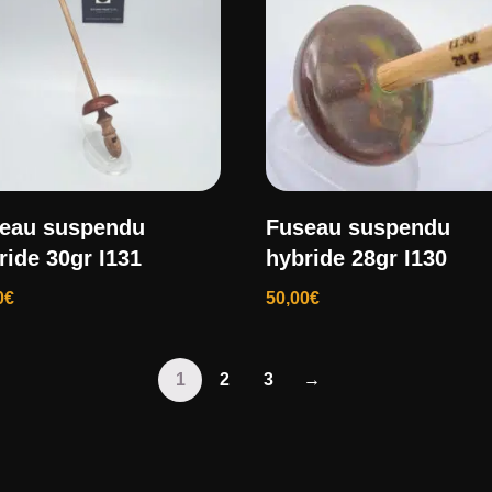
eau suspendu
Fuseau suspendu
ride 30gr I131
hybride 28gr I130
0
€
50,00
€
1
2
3
→