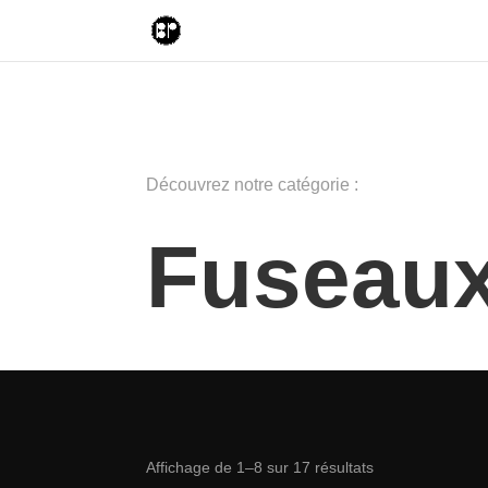
Découvrez notre catégorie :
Fuseau
Trié
Affichage de 1–8 sur 17 résultats
par