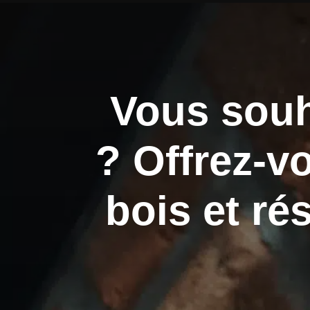
Vous souh
? Offrez-v
bois et ré