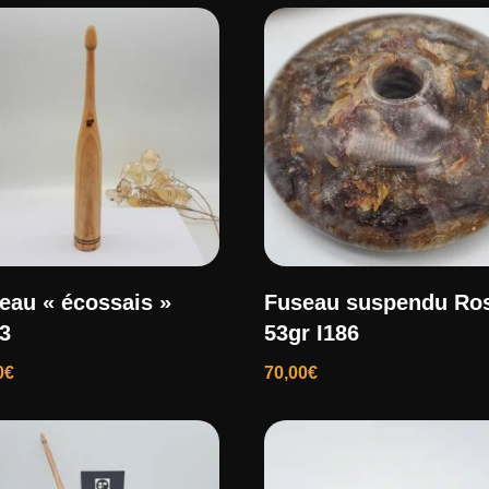
eau « écossais »
Fuseau suspendu Ro
3
53gr I186
0
€
70,00
€