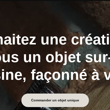
aitez une créat
ous un objet su
sine, façonné à 
Commander un objet unique