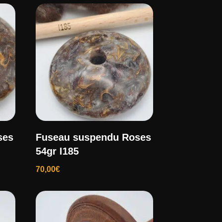
ses
Fuseau suspendu Roses
54gr I185
70,00
€