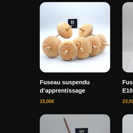
popularité
Fuseau suspendu
Fus
d’apprentissage
E10
15,00
€
23,0