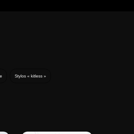
me
Stylos « kitless »