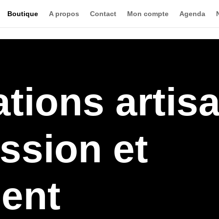
Boutique
A propos
Contact
Mon compte
Agenda
tions artis
ssion et
ment