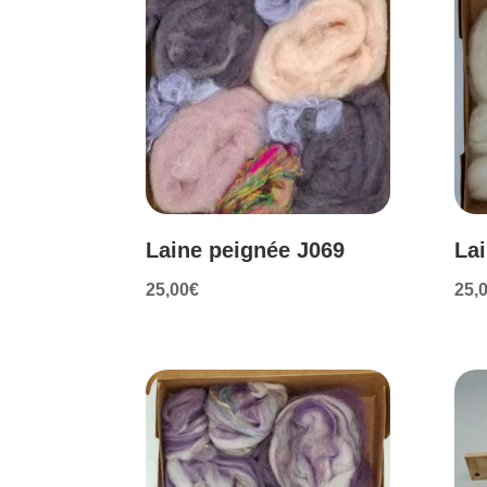
au
plus
ancien
Laine peignée J069
La
25,00
€
25,