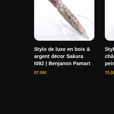
Stylo de luxe en bois &
Styl
argent décor Sakura
chât
I092 | Benjamin Pamart
pei
97,00
€
75,0