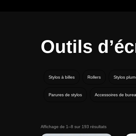
Outils d’éc
Stylos à billes
Rollers
Stylos plu
Parures de stylos
Accessoires de bure
Trié
Affichage de 1–8 sur 193 résultats
du