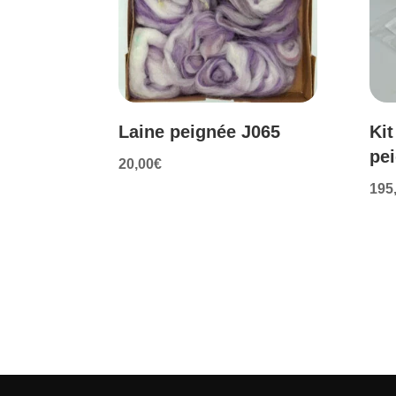
Laine peignée J065
Kit
pe
20,00
€
195