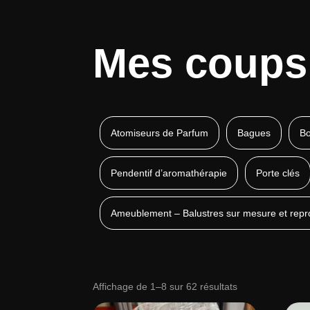
Mes coups
Atomiseurs de Parfum
Bagues
Bo
Pendentif d’aromathérapie
Porte clés
Ameublement – Balustres sur mesure et repr
Trié
Affichage de 1–8 sur 62 résultats
du
plus