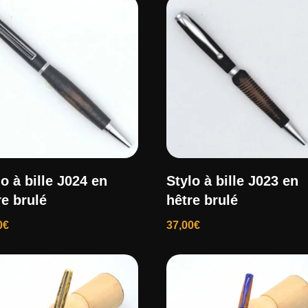
lo à bille J024 en
Stylo à bille J023 en
re brulé
hêtre brulé
0
€
37,00
€