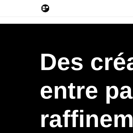
Des créa
entre pa
raffine