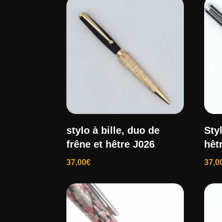
plus
récent
au
plus
ancien
stylo à bille, duo de
Sty
frêne et hêtre J026
hêt
37,00
€
37,0