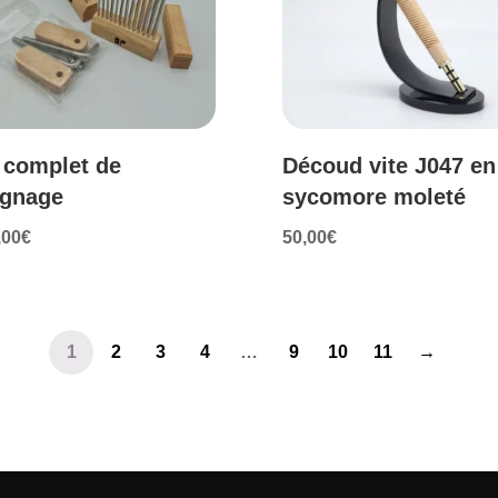
 complet de
Découd vite J047 en
ignage
sycomore moleté
,00
€
50,00
€
1
2
3
4
…
9
10
11
→