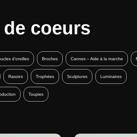
 de coeurs
ucles d’oreilles
Broches
Cannes – Aide à la marche
Rasoirs
Trophées
Sculptures
Luminaires
oduction
Toupies