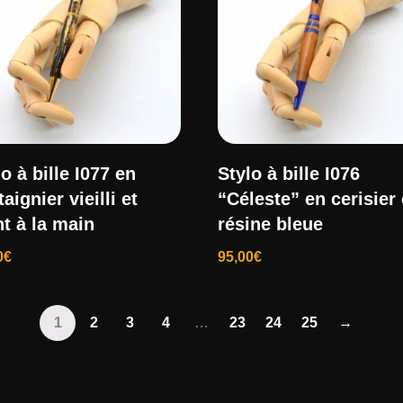
o à bille I077 en
Stylo à bille I076
aignier vieilli et
“Céleste” en cerisier 
nt à la main
résine bleue
0
€
95,00
€
1
2
3
4
…
23
24
25
→