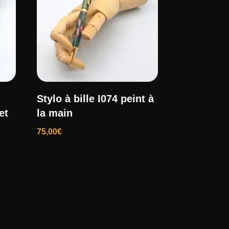
Stylo à bille I074 peint à
et
la main
75,00
€