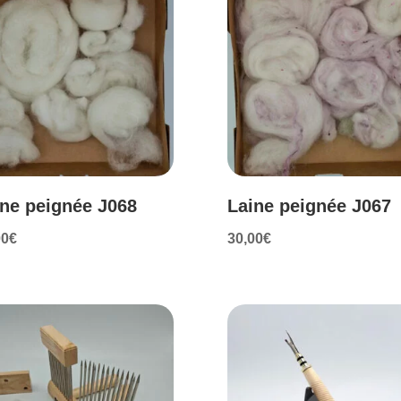
ine peignée J068
Laine peignée J067
00
€
30,00
€