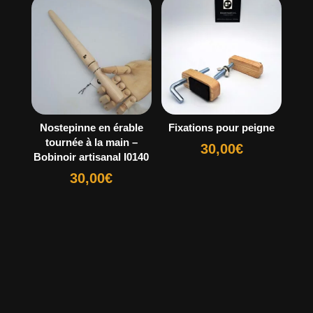
Nostepinne en érable
Fixations pour peigne
tournée à la main –
30,00
€
Bobinoir artisanal I0140
30,00
€