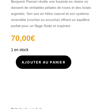
Benjamin Pamart révèle une fusaïole en résine où
dansent de véritables pétales de roses et des éclats
argentés. Son axe en hêtre naturel et son système
réversible (crochet ou encoche) offrent un équilibre
parfait pour un filage fluide et inspirant.
70,00
€
1 en stock
AJOUTER AU PANIER
quantité
de
Fuseau
suspendu
Roses
53gr
I186