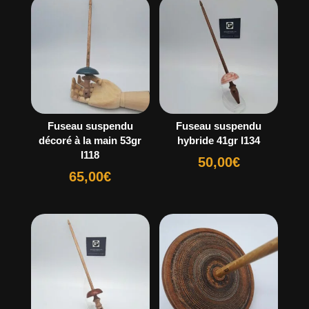
Fuseau suspendu
Fuseau suspendu
décoré à la main 53gr
hybride 41gr I134
I118
50,00
€
65,00
€