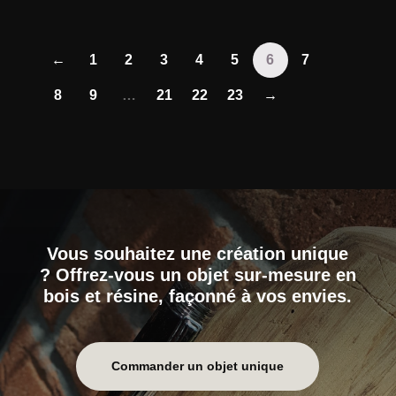
←
1
2
3
4
5
6
7
8
9
…
21
22
23
→
Vous souhaitez une création unique
? Offrez-vous un objet sur-mesure en
bois et résine, façonné à vos envies.
Commander un objet unique