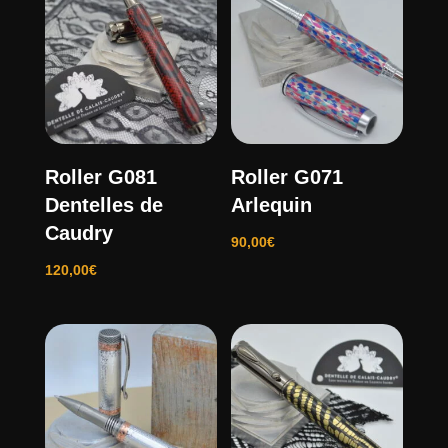
Roller G081
Roller G071
Dentelles de
Arlequin
Caudry
90,00
€
120,00
€