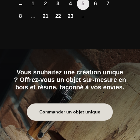
←
1
2
3
4
5
6
7
8
…
21
22
23
→
Vous souhaitez une création unique
? Offrez-vous un objet sur-mesure en
bois et résine, façonné à vos envies.
Commander un objet unique