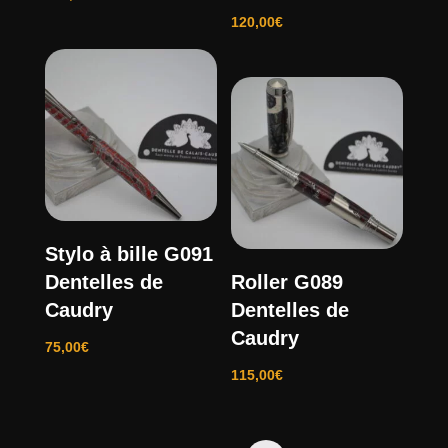
120,00
€
Stylo à bille G091
Dentelles de
Roller G089
Caudry
Dentelles de
Caudry
75,00
€
115,00
€