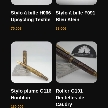
Stylo à bille H066
Stylo à bille F091
Upcycling Textile
Bleu Klein
75,00
€
63,00
€
Stylo plume G116
Roller G101
Houblon
Dentelles de
Caudry
160,00
€