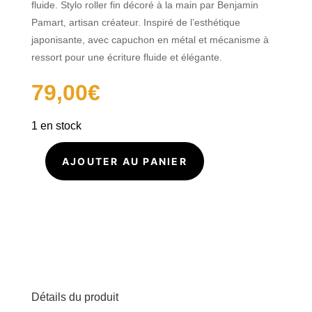
fluide. Stylo roller fin décoré à la main par Benjamin
Pamart, artisan créateur. Inspiré de l’esthétique
japonisante, avec capuchon en métal et mécanisme à
ressort pour une écriture fluide et élégante.
79,00
€
1 en stock
AJOUTER AU PANIER
quantité
de
Stylo
Roller
en
frêne
peint
à
la
main
I067
Détails du produit