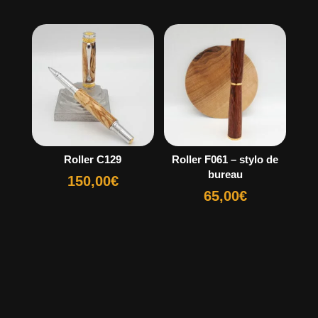
Roller C129
Roller F061 – stylo de
bureau
150,00
€
65,00
€