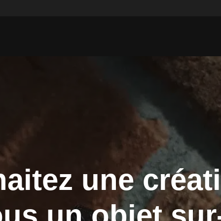
aitez une créat
ous un objet su