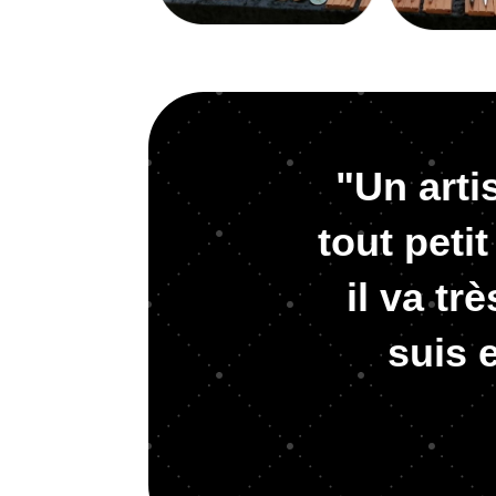
"Un arti
tout peti
il va tr
suis 