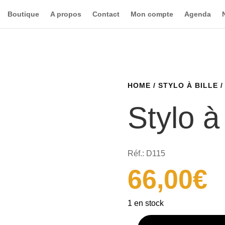
Boutique
A propos
Contact
Mon compte
Agenda
HOME
/
STYLO À BILLE
/
Stylo à
Réf.: D115
66,00
€
1 en stock