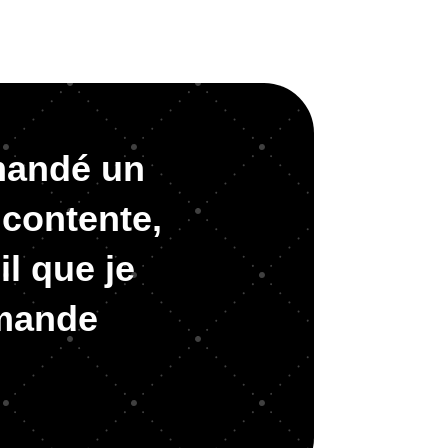
mmandé un
 contente,
il que je
mmande