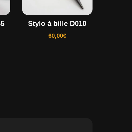
55
Stylo à bille D010
60,00
€