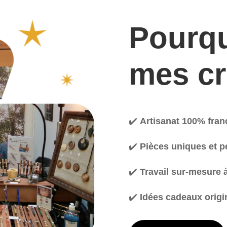
Pourqu
mes cr
✔️
Artisanat 100% fran
✔️
Pièces uniques et p
✔️
Travail sur-mesure 
✔️
Idées cadeaux origi