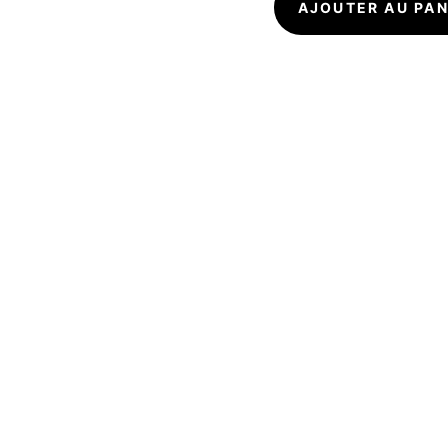
AJOUTER AU PAN
quantité
de
Stylo
à
bille
D115