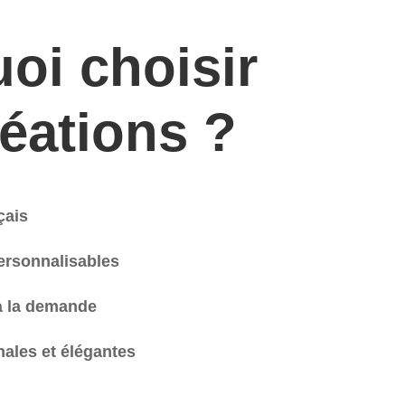
oi choisir
éations ?
çais
ersonnalisables
à la demande
nales et élégantes