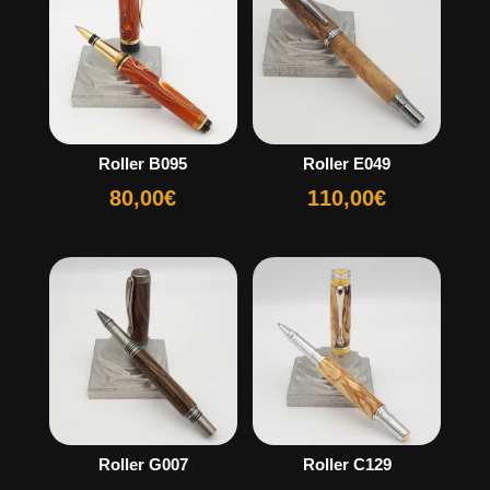
Roller B095
Roller E049
80,00
€
110,00
€
Roller G007
Roller C129