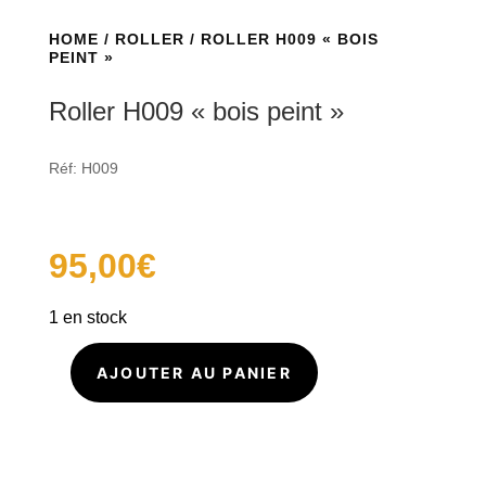
HOME
/
ROLLER
/ ROLLER H009 « BOIS
PEINT »
Roller H009 « bois peint »
Réf: H009
95,00
€
1 en stock
AJOUTER AU PANIER
quantité
de
Roller
H009
"bois
peint"