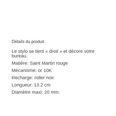
Roller
F061
-
stylo
de
bureau
Détails du produit
Le stylo se tient « droit » et décore votre
bureau.
Matière: Saint Martin rouge
Mécanisme: or 10K
Recharge: roller noir.
Longueur: 13.2 cm
Diamètre maxi: 20 mm.