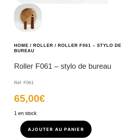
HOME
/
ROLLER
/ ROLLER F061 – STYLO DE
BUREAU
Roller F061 – stylo de bureau
Réf: F061
65,00
€
1 en stock
AJOUTER AU PANIER
quantité
de