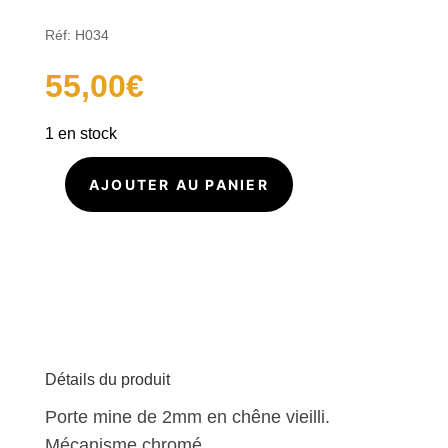
Réf: H034
55,00
€
1 en stock
AJOUTER AU PANIER
quantité
de
Porte
mine
2mm
H034
chêne
vieilli
Détails du produit
Porte mine de 2mm en chêne vieilli.
Mécanisme chromé.