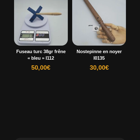
Fuseau turc 38gr frêne
Nostepinne en noyer
« bleu » I112
I0135
50,00
€
30,00
€