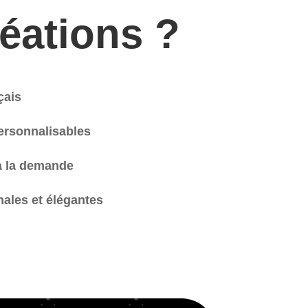
éations ?
çais
ersonnalisables
à la demande
nales et élégantes