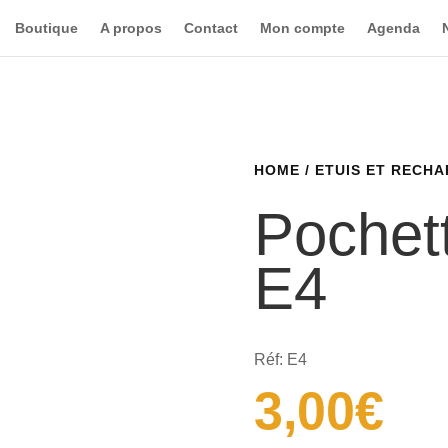
Boutique
A propos
Contact
Mon compte
Agenda
HOME
/
ETUIS ET RECH
Pochett
E4
Réf: E4
3,00
€