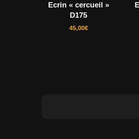
Ecrin « cercueil »
E
D175
45,00
€