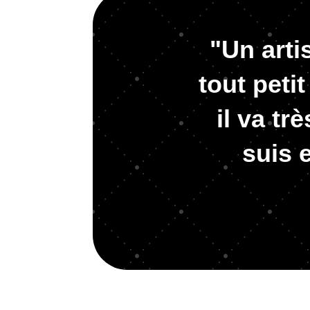
"Un arti
tout peti
il va tr
suis 