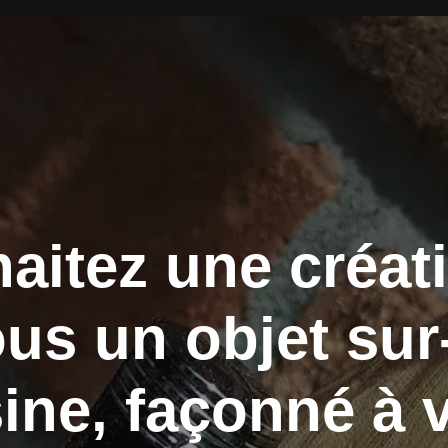
aitez une créat
ous un objet su
sine, façonné à 