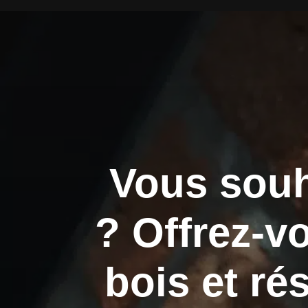
Vous souh
? Offrez-v
bois et ré