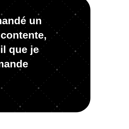
mmandé un
 contente,
il que je
mmande