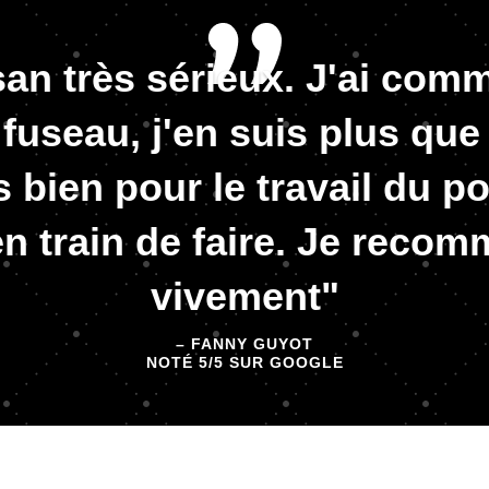
san très sérieux. J'ai co
t fuseau, j'en suis plus que
ès bien pour le travail du po
en train de faire. Je reco
vivement"
– FANNY GUYOT
NOTÉ 5/5 SUR GOOGLE