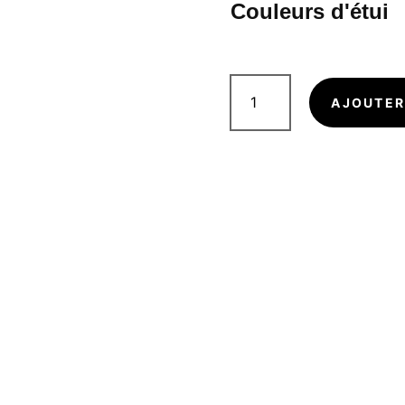
Couleurs d'étui
quantité
de
AJOUTER
Pochette
1
stylo
E4