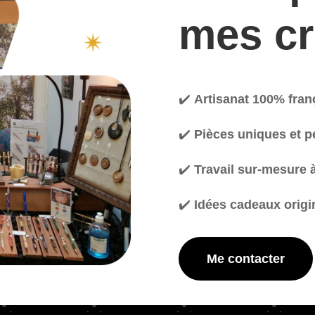
mes cr
✔️
Artisanat 100% fran
✔️
Pièces uniques et p
✔️
Travail sur-mesure 
✔️
Idées cadeaux origi
Me contacter