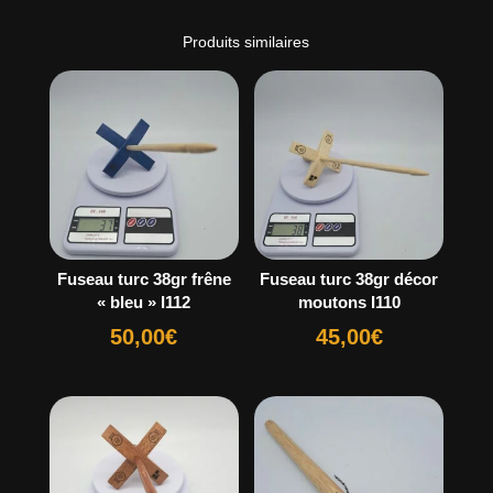
Produits similaires
Fuseau turc 38gr frêne
Fuseau turc 38gr décor
« bleu » I112
moutons I110
50,00
€
45,00
€