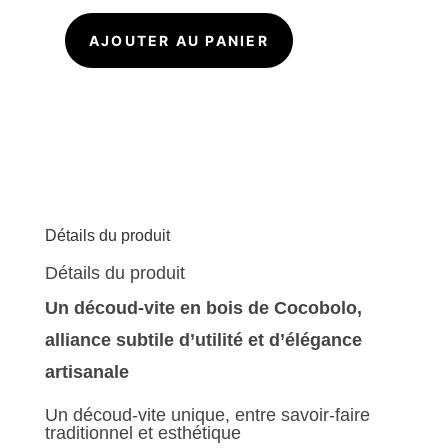
AJOUTER AU PANIER
quantité
de
Découd
vite
J005
en
Cocobolo
Détails du produit
Détails du produit
Un découd-vite en bois de Cocobolo,
alliance subtile d’utilité et d’élégance
artisanale
Un découd-vite unique, entre savoir-faire
traditionnel et esthétique