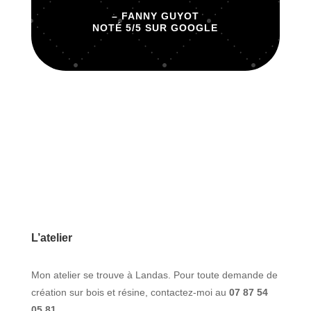
– FANNY GUYOT
NOTÉ 5/5 SUR GOOGLE
L’atelier
Mon atelier se trouve à Landas. Pour toute demande de
création sur bois et résine, contactez-moi au
07 87 54
05 81
.