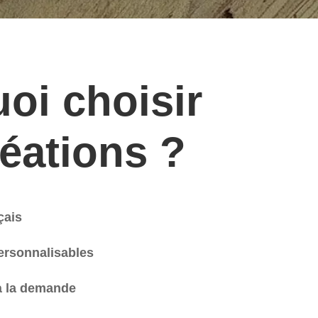
oi choisir
éations ?
çais
ersonnalisables
à la demande