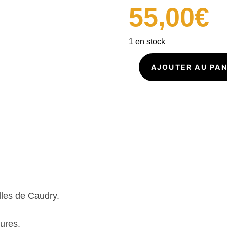
55,00
€
1 en stock
AJOUTER AU PAN
quantité
de
Découd
vite
G191
Dentelle
de
Caudry
lles de Caudry.
tures.