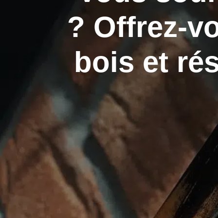
? Offrez-v
bois et ré