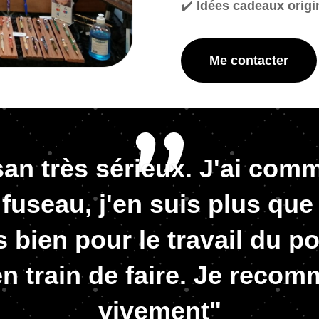
✔️
Idées cadeaux origi
Me contacter
san très sérieux. J'ai co
t fuseau, j'en suis plus que
ès bien pour le travail du po
en train de faire. Je reco
vivement"