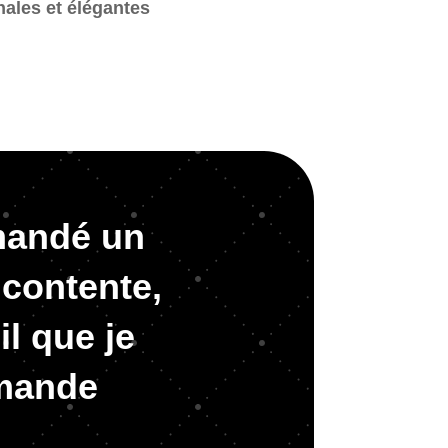
nales et élégantes
mmandé un
 contente,
il que je
mmande