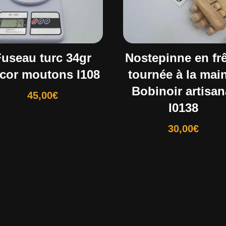
Fuseau turc 34gr
Nostepinne en fr
cor moutons I108
tournée à la mai
Bobinoir artisan
45,00
€
I0138
30,00
€