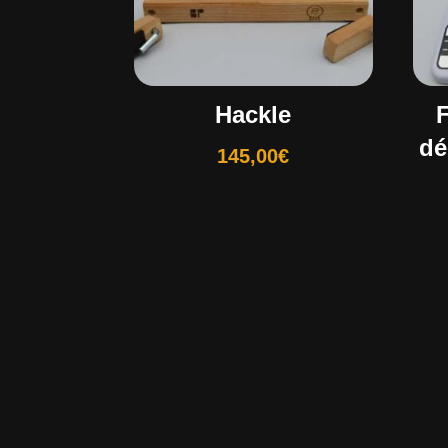
Hackle
dé
145,00
€