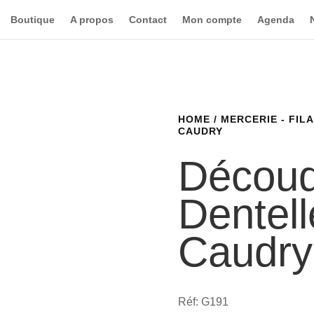
Boutique
A propos
Contact
Mon compte
Agenda
HOME
/
MERCERIE - FIL
CAUDRY
Découd
Dentell
Caudry
Réf: G191