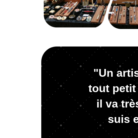
"Un arti
tout peti
il va tr
suis 