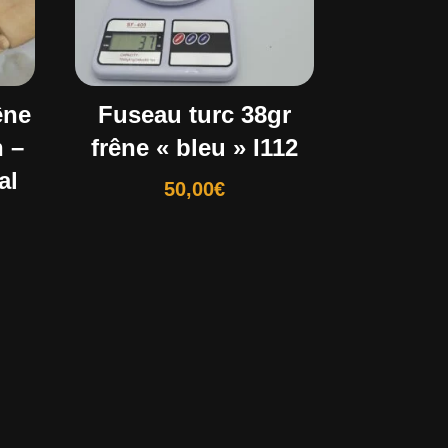
êne
Fuseau turc 38gr
n –
frêne « bleu » I112
al
50,00
€