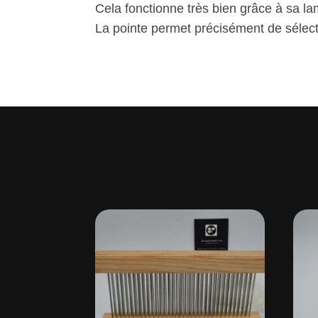
Cela fonctionne très bien grâce à sa la
La pointe permet précisément de sélecti