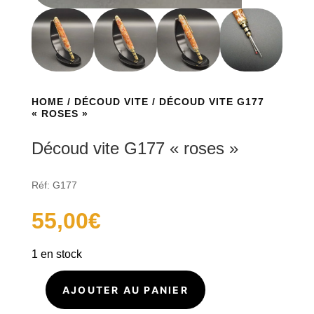
HOME
/
DÉCOUD VITE
/ DÉCOUD VITE G177
« ROSES »
Découd vite G177 « roses »
Réf: G177
55,00
€
1 en stock
AJOUTER AU PANIER
quantité
de