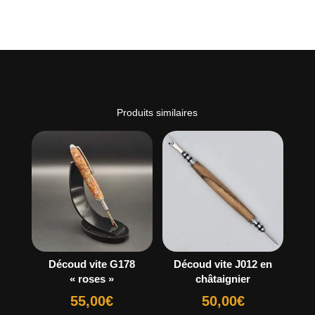
Produits similaires
Découd vite G178
Découd vite J012 en
« roses »
châtaignier
55,00
€
50,00
€