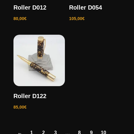
Roller D012
Roller D054
80,00
€
105,00
€
Roller D122
85,00
€
←
1
2
3
…
8
9
10