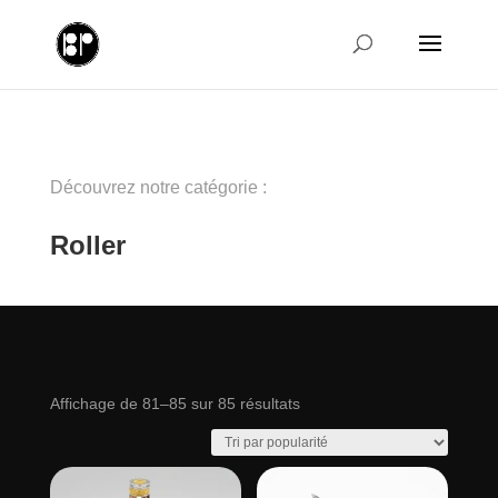
Découvrez notre catégorie :
Roller
Trié
Affichage de 81–85 sur 85 résultats
par
popularité