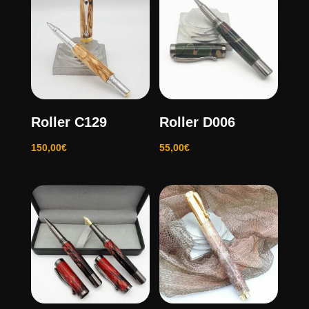
Roller C129
Roller D006
150,00
€
55,00
€